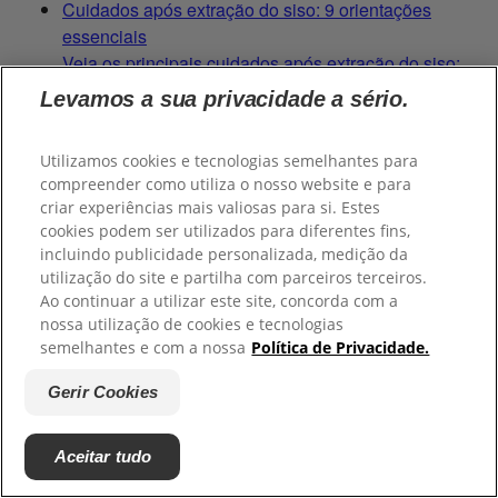
Cuidados após extração do siso: 9 orientações
essenciais
Veja os principais cuidados após extração do siso:
orientações sobre repouso, alimentação, higiene,
Levamos a sua privacidade a sério.
tempo de recuperação e quando procurar o dentista.
Utilizamos cookies e tecnologias semelhantes para
Mais informações
compreender como utiliza o nosso website e para
Azia constante pode afetar seus dentes? Entenda os
criar experiências mais valiosas para si. Estes
riscos
cookies podem ser utilizados para diferentes fins,
Descubra como a azia constante pode impactar a
incluindo publicidade personalizada, medição da
saúde bucal e quais cuidados ajudam a proteger os
utilização do site e partilha com parceiros terceiros.
dentes do desgaste ácido.
Ao continuar a utilizar este site, concorda com a
nossa utilização de cookies e tecnologias
semelhantes e com a nossa
Política de Privacidade.
Mais informações
Problemas gástricos: sintomas, causas e como
Gerir Cookies
afetam sua saúde
Problemas gástricos podem afetar sua rotina e bem-
Aceitar tudo
estar. Entenda os principais sintomas, causas e
impactos no corpo e veja como prevenir no dia a dia.