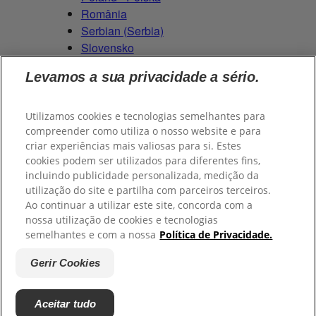
România
Serbian (Serbia)
Slovensko
Slovenija
Levamos a sua privacidade a sério.
Switzerland (Schweiz)
Switzerland (Suisse)
Utilizamos cookies e tecnologias semelhantes para
compreender como utiliza o nosso website e para
criar experiências mais valiosas para si. Estes
cookies podem ser utilizados para diferentes fins,
© 2026
Colgate-Palmolive Company
. Todos os direitos
incluindo publicidade personalizada, medição da
reservados.
utilização do site e partilha com parceiros terceiros.
Ao continuar a utilizar este site, concorda com a
nossa utilização de cookies e tecnologias
semelhantes e com a nossa
Política de Privacidade.
Termos e Condições
Políticas de Privacidade
Gerenciar meus
direitos de dados
Gerir Cookies
Gerir Cookies
Aceitar tudo