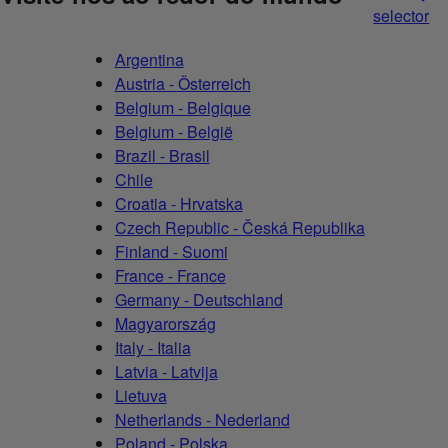
selector
Argentina
Austria - Österreich
Belgium - Belgique
Belgium - België
Brazil - Brasil
Chile
Croatia - Hrvatska
Czech Republic - Česká Republika
Finland - Suomi
France - France
Germany - Deutschland
Magyarország
Italy - Italia
Latvia - Latvija
Lietuva
Netherlands - Nederland
Poland - Polska