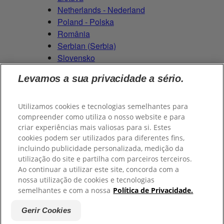
Netherlands - Nederland
Poland - Polska
România
Serbian (Serbia)
Slovensko
Slovenija
Levamos a sua privacidade a sério.
Switzerland (Schweiz)
Switzerland (Suisse)
Utilizamos cookies e tecnologias semelhantes para
compreender como utiliza o nosso website e para
criar experiências mais valiosas para si. Estes
cookies podem ser utilizados para diferentes fins,
© 2026
Colgate-Palmolive Company
. Todos os direitos
incluindo publicidade personalizada, medição da
reservados.
utilização do site e partilha com parceiros terceiros.
Ao continuar a utilizar este site, concorda com a
nossa utilização de cookies e tecnologias
semelhantes e com a nossa
Política de Privacidade.
Termos e Condições
Políticas de Privacidade
Gerenciar meus
direitos de dados
Gerir Cookies
Gerir Cookies