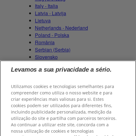
Italy - Italia
Latvia - Latvija
Lietuva
Netherlands - Nederland
Poland - Polska
România
Serbian (Serbia)
Slovensko
Slovenija
Levamos a sua privacidade a sério.
Switzerland (Schweiz)
Switzerland (Suisse)
Utilizamos cookies e tecnologias semelhantes para
compreender como utiliza o nosso website e para
criar experiências mais valiosas para si. Estes
cookies podem ser utilizados para diferentes fins,
© 2026
Colgate-Palmolive Company
. Todos os direitos
incluindo publicidade personalizada, medição da
reservados.
utilização do site e partilha com parceiros terceiros.
Ao continuar a utilizar este site, concorda com a
nossa utilização de cookies e tecnologias