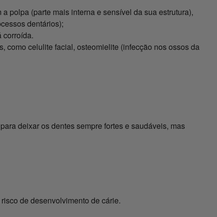
a polpa (parte mais interna e sensível da sua estrutura),
cessos dentários);
á corroída.
 como celulite facial, osteomielite (infecção nos ossos da
 para deixar os dentes sempre fortes e saudáveis, mas
o risco de desenvolvimento de cárie.