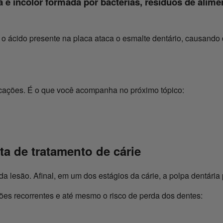
a e incolor formada por bactérias, resíduos de alim
e o ácido presente na placa ataca o esmalte dentário, causand
plicações. É o que você acompanha no próximo tópico:
ta de tratamento de cárie
da lesão. Afinal, em um dos estágios da cárie, a polpa dentári
ções recorrentes e até mesmo o risco de perda dos dentes: