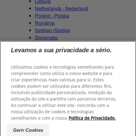
Lietuva
Netherlands - Nederland
Poland - Polska
România
Serbian (Serbia)
Slovensko
Slovenija
Levamos a sua privacidade a sério.
Switzerland (Schweiz)
Switzerland (Suisse)
Utilizamos cookies e tecnologias semelhantes para
compreender como utiliza o nosso website e para
criar experiências mais valiosas para si. Estes
cookies podem ser utilizados para diferentes fins,
© 2026
Colgate-Palmolive Company
. Todos os direitos
incluindo publicidade personalizada, medição da
reservados.
utilização do site e partilha com parceiros terceiros.
Ao continuar a utilizar este site, concorda com a
nossa utilização de cookies e tecnologias
semelhantes e com a nossa
Política de Privacidade.
Termos e Condições
Políticas de Privacidade
Gerenciar meus
direitos de dados
Gerir Cookies
Gerir Cookies