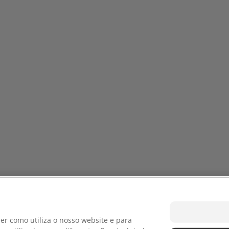
ados.
Termos e Cond
dados
Gerir Co
r como utiliza o nosso website e para