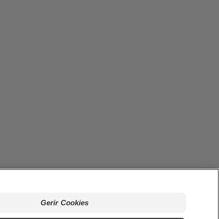
ições
Políticas de Privacidade
Gerenciar meus direitos de
Gerir Cookies
okies