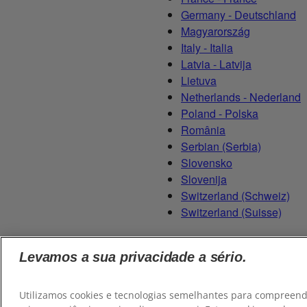
Germany - Deutschland
Magyarország
Italy - Italia
Latvia - Latvija
Lietuva
Netherlands - Nederland
Poland - Polska
România
Serbian (Serbia)
Slovensko
Slovenija
Switzerland (Schweiz)
Switzerland (Suisse)
Levamos a sua privacidade a sério.
© 2026
Colgate-Palmolive Company
. Todos os direitos reserv
Utilizamos cookies e tecnologias semelhantes para compreende